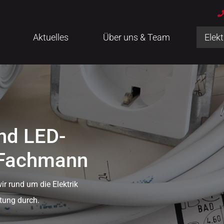
Aktuelles
Über uns & Team
Elekt
und LED-
 Fachmann
r rund um die Elektrik
tung durch.