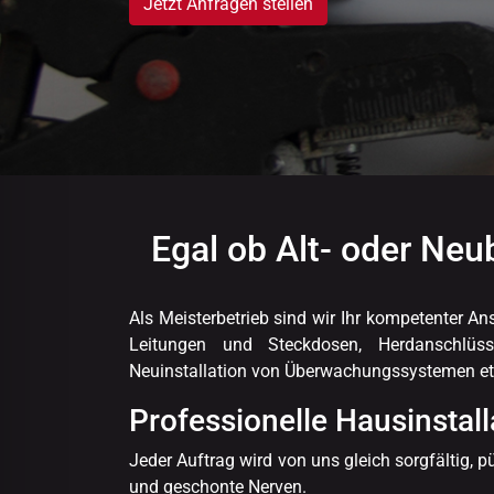
lssicheres Profil
Jetzt Anfragen stellen
-freundlicher Modus
den-Modus
Egal ob Alt- oder Ne
psie-sicherer Modus
Als Meisterbetrieb sind wir Ihr kompetenter A
Leitungen und Steckdosen, Herdanschlüss
Neuinstallation von Überwachungssystemen etc.
Professionelle Hausinstal
Jeder Auftrag wird von uns gleich sorgfältig,
und geschonte Nerven.