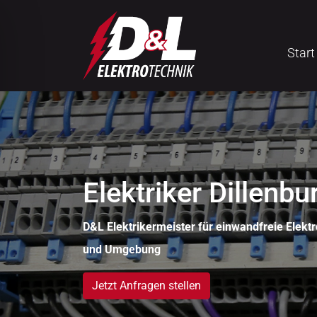
Start
Elektriker Dillenbu
D&L Elektrikermeister für einwandfreie Elektro
und Umgebung
ehinderten-Modus
Jetzt Anfragen stellen