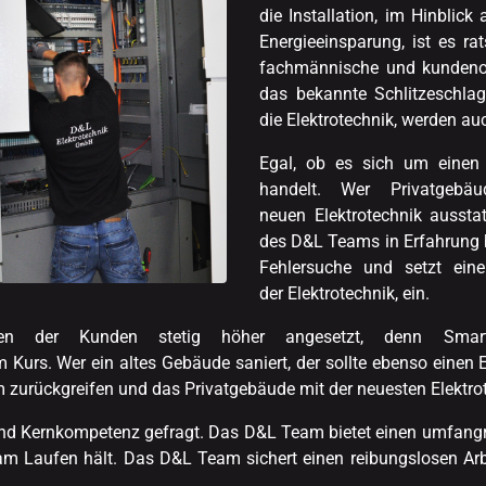
die Installation, im Hinblic
Energieeinsparung, ist es r
fachmännische und kundenori
das bekannte Schlitzeschla
die Elektrotechnik, werden au
Egal, ob es sich um eine
handelt. Wer Privatgebä
neuen Elektrotechnik aussta
des D&L Teams in Erfahrung 
Fehlersuche und setzt ein
der Elektrotechnik, ein.
n der Kunden stetig höher angesetzt, denn Smart 
Kurs. Wer ein altes Gebäude saniert, der sollte ebenso einen E
m zurückgreifen und das Privatgebäude mit der neuesten Elektro
und Kernkompetenz gefragt. Das D&L Team bietet einen umfangre
am Laufen hält. Das D&L Team sichert einen reibungslosen Ar